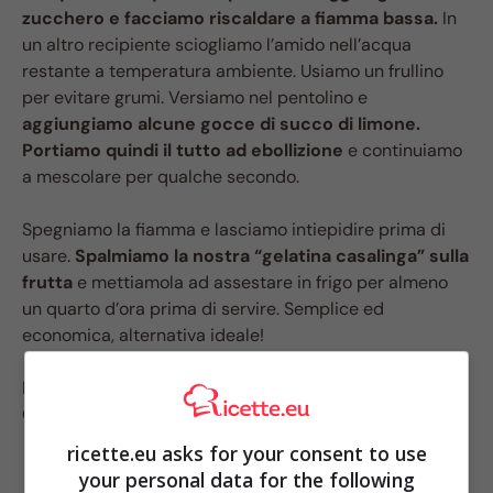
zucchero e facciamo riscaldare a fiamma bassa.
In
un altro recipiente sciogliamo l’amido nell’acqua
restante a temperatura ambiente. Usiamo un frullino
per evitare grumi. Versiamo nel pentolino e
aggiungiamo alcune gocce di succo di limone.
Portiamo quindi il tutto ad ebollizione
e continuiamo
a mescolare per qualche secondo.
Spegniamo la fiamma e lasciamo intiepidire prima di
usare.
Spalmiamo la nostra “gelatina casalinga” sulla
frutta
e mettiamola ad assestare in frigo per almeno
un quarto d’ora prima di servire. Semplice ed
economica, alternativa ideale!
PER TUTTI I TRUCCHI E CONSIGLI PIU’ UTILI SULLA
CUCINA:
CLICCA QUI
ricette.eu asks for your consent to use
your personal data for the following