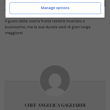
Manage options
Ricetta semplice ed economica: gelatina fatta in casa (fonte pixabey)
Il gusto della vostra frutta resterà invariato e
buonissimo, ma la sua durata sarà di gran lunga
maggiore!
CHEF ANGELICA GAGLIARDI