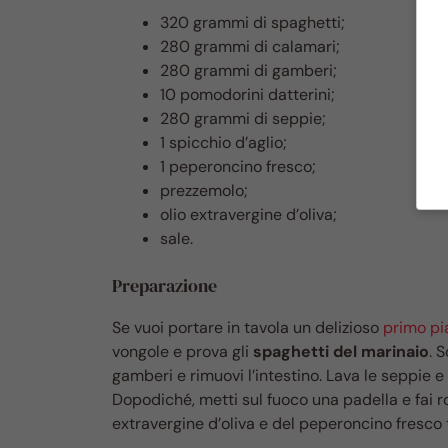
320 grammi di spaghetti;
280 grammi di calamari;
280 grammi di gamberi;
10 pomodorini datterini;
280 grammi di seppie;
1 spicchio d’aglio;
1 peperoncino fresco;
prezzemolo;
olio extravergine d’oliva;
sale.
Preparazione
Se vuoi portare in tavola un delizioso
primo pi
vongole e prova gli
spaghetti del marinaio
. 
gamberi e rimuovi l’intestino. Lava le seppie e ta
Dopodiché, metti sul fuoco una padella e fai 
extravergine d’oliva e del peperoncino fresco t