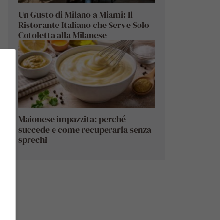
Un Gusto di Milano a Miami: Il
Ristorante Italiano che Serve Solo
Cotoletta alla Milanese
Maionese impazzita: perché
succede e come recuperarla senza
sprechi