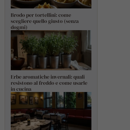
Brodo per tortellini: come
scegliere quello giusto (senza
dogmi)
Erbe aromatiche invernali: quali
resistono al freddo e come usarle
in cucina