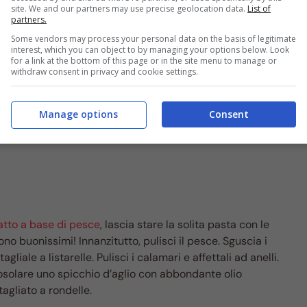
site. We and our partners may use precise geolocation data.
List of
partners.
Some vendors may process your personal data on the basis of legitimate
interest, which you can object to by managing your options below. Look
for a link at the bottom of this page or in the site menu to manage or
withdraw consent in privacy and cookie settings.
Manage options
Consent
atto a base di pesce
, lascia stare la solita pasta con le
Sono buonissimi! Innanzitutto, pulisci il pesce. Sguscia i
gliale a listarelle. Pulisci i calamari e affettali ad anelli.
rosolare uno spicchio d’aglio con abbondante olio
agliato a rondelle.