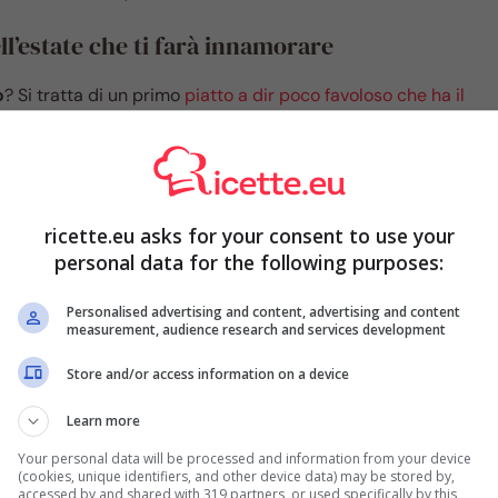
ell’estate che ti farà innamorare
o
? Si tratta di un primo
piatto a dir poco favoloso che ha il
i potrai dire addio alla solita pasta con le vongole perché
 bando alle ciance e vediamo che cosa ci servirà per
ricette.eu asks for your consent to use your
personal data for the following purposes:
Personalised advertising and content, advertising and content
measurement, audience research and services development
Store and/or access information on a device
Learn more
Your personal data will be processed and information from your device
(cookies, unique identifiers, and other device data) may be stored by,
accessed by and shared with 319 partners, or used specifically by this