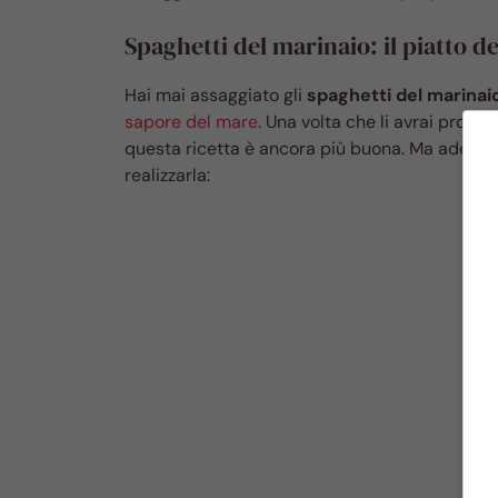
Spaghetti del marinaio: il piatto d
Hai mai assaggiato gli
spaghetti del marinai
sapore del mare
. Una volta che li avrai provat
questa ricetta è ancora più buona. Ma adesso
realizzarla: