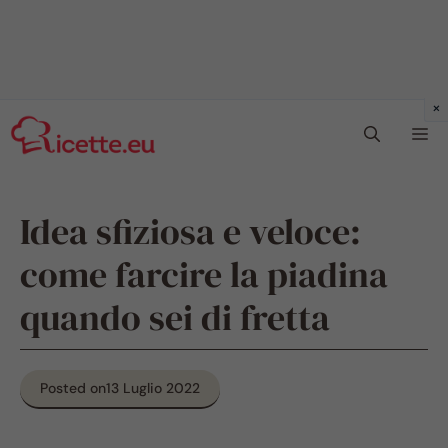
Vai
Me
al
contenuto
Idea sfiziosa e veloce:
come farcire la piadina
quando sei di fretta
Posted on
13 Luglio 2022