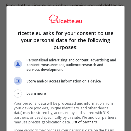
Ecco tutti gli ingredienti che vi serviranno nel dettaglio:
2 piadine
70 g di salmone affumicato a fette
ricette.eu asks for your consent to use
150 g di yogurt greco
your personal data for the following
50 g di insalata verde e rucola
purposes:
olio
sale
Personalised advertising and content, advertising and
pepe
content measurement, audience research and
scorza di limone grattugiata
services development
1 spicchio d’aglio
Store and/or access information on a device
Learn more
Your personal data will be processed and information from
your device (cookies, unique identifiers, and other device
data) may be stored by, accessed by and shared with 319
partners, or used specifically by this site. We and our partners
may use precise geolocation data.
List of partners.
Some vendors may process your personal data on the basis