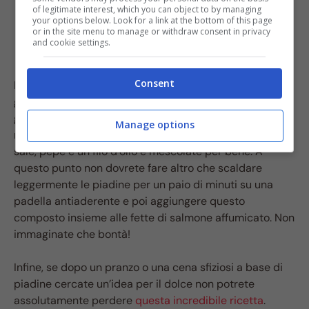
of legitimate interest, which you can object to by managing
your options below. Look for a link at the bottom of this page
or in the site menu to manage or withdraw consent in privacy
and cookie settings.
Consent
Il primo passo da fare è quello di tritare l’aglio e
grattugiare la scorza del limone. Tritate
grossolanamente anche la rucola e l’insalata e
Manage options
mescolate tutto con lo yogurt greco. Aggiungete anche
sale, pepe e un filo d’olio e mescolate per bene. A
questo punto non dovrete fare altro che scaldare
leggermente le piadine per un paio di minuti su una
padella antiaderente e poi aggiungere questo
composto insieme alle fette di salmone affumicato. Non
immaginate che bontà!
Infine, se dopo un pranzo o una cena sfiziosi a base di
piadine cercate un’idea per il dolce non potrete
assolutamente perdere
questa incredibile ricetta
.