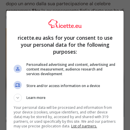
dopo un anno dalla sua partecipazione al celebre
programma
Sky
la ex concorrente figlia d’arte non ha di
fatto smesso di cucinare.
ricette.eu asks for your consent to use
your personal data for the following
purposes:
Personalised advertising and content, advertising and
content measurement, audience research and
services development
Store and/or access information on a device
Learn more
Your personal data will be processed and information from
your device (cookies, unique identifiers, and other device
data) may be stored by, accessed by and shared with 319
MasterChef Dalia Rivolta. Credits: Instagram
partners, or used specifically by this site. We and our partners
may use precise geolocation data.
List of partners.