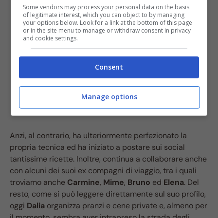
Some vendors may process your personal data on the basis
of legitimate interest, which you can object to by managing
your options below. Look for a link at the bottom of this page
or in the site menu to manage or withdraw consent in privacy
and cookie settings.
Consent
Manage options
Anzi, al contrario, ha ulteriormente perfezionato la
propria tecnica ed ha iniziato a postare sui social
tantissime ricette. Inoltre, continua a collaborare anche
con alcuni dei suoi ex compagni di viaggio, tra i quali
troviamo anche
Carmine
,
Mime
,
Bruno
ed
Elena
. Del
resto, come si può leggere direttamente sul suo profilo,
oggi
Dalia
organizza pranzi e cene private e, almeno per
il momento, sembra aver intrapreso la strada degli