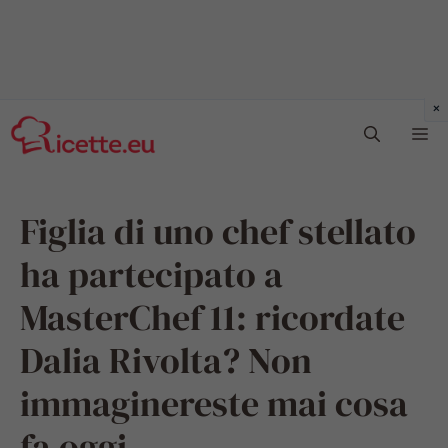
Vai
Me
al
contenuto
Figlia di uno chef stellato
ha partecipato a
MasterChef 11: ricordate
Dalia Rivolta? Non
immaginereste mai cosa
fa oggi