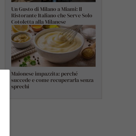
Un Gusto di Milano a Miami: Il
Ristorante Italiano che Serve Solo
Cotoletta alla Milanese
Maionese impazzita: perché
succede e come recuperarla senza
sprechi