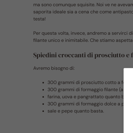
ma sono comunque squisite. Noi ve ne aveva
saporita ideale sia a cena che come antipasto: 
testa!
Per questa volta, invece, andremo a servirci di
filante unico e inimitabile. Che stiamo aspett
Spiedini croccanti di prosciutto e
Avremo bisogno di:
300 grammi di prosciutto cotto a fettin
300 grammi di formaggio filante (a fette,
farina, uova e pangrattato quanto basta
300 grammi di formaggio dolce a pezzi
sale e pepe quanto basta.