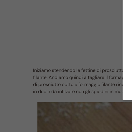
Iniziamo stendendo le fettine di prosciutto co
filante. Andiamo quindi a tagliare il formaggio 
di prosciutto cotto e formaggio filante ricopr
in due e da infilzare con gli spiedini in modo 