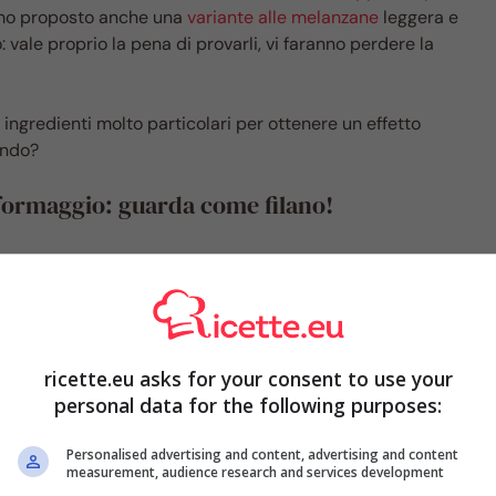
mo proposto anche una
variante alle melanzane
leggera e
vale proprio la pena di provarli, vi faranno perdere la
 ingredienti molto particolari per ottenere un effetto
ando?
 formaggio: guarda come filano!
e;
 tipo sottiletta);
;
ricette.eu asks for your consent to use your
;
personal data for the following purposes:
Personalised advertising and content, advertising and content
measurement, audience research and services development