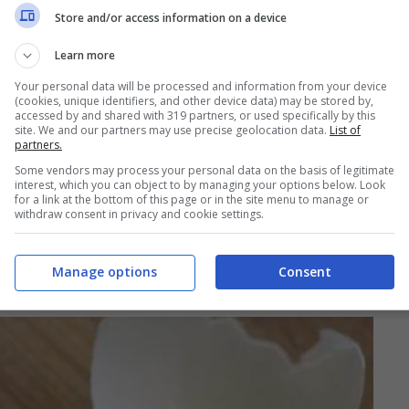
Store and/or access information on a device
Learn more
Your personal data will be processed and information from your device
(cookies, unique identifiers, and other device data) may be stored by,
accessed by and shared with 319 partners, or used specifically by this
site. We and our partners may use precise geolocation data.
List of
partners.
Some vendors may process your personal data on the basis of legitimate
interest, which you can object to by managing your options below. Look
for a link at the bottom of this page or in the site menu to manage or
withdraw consent in privacy and cookie settings.
tto su di un ripiano e sovrapponiamo quelle di formaggio
dolce a rettangoli e avvolgiamolo all’interno delle fettine
endo del tutto. Dovreste ottenere un rettangolo da dividere
Manage options
Consent
da tenere ferma la chiusura.