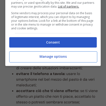
partners, or used specifically by this site. We and our partners
o una pianta e farai bella figura;
may use precise geolocation data.
List of partners.
ringraziare:
alla fine del pranzo o della cena
Some vendors may process your personal data on the basis
ricordati di ringraziare;
of legitimate interest, which you can object to by managing
your options below. Look for a link at the bottom of this page
non presentarti all’improvviso:
niente è più
or in the site menu to manage or withdraw consent in privacy
disdicevole di un ospita inaspettato. Per far
and cookie settings.
visita ad amici e parenti è bene accordarsi
prima. Stesso discorso anche per
Consent
l’accompagnatore. Se devi andare a casa di
amici con un’altra persona ricordati di avvisare;
evitare argomenti delicati:
toccando temi di
Manage options
questo tipo rischieresti di essere inopportuno e
di creare delle situazioni imbarazzanti;
evitare il telefono a tavola:
usare lo
smartphone nel bel mezzo del pasto è da veri
maleducati;
accettare ciò che ti viene offerto:
se ti viene
offerto un piatto che non ti piace, accettalo lo
stesso o potresti sembrare scortese;