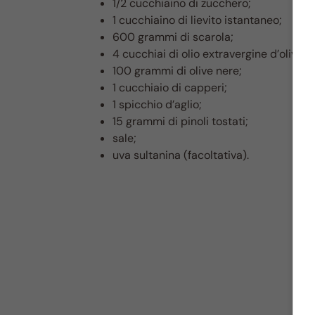
1/2 cucchiaino di zucchero;
1 cucchiaino di lievito istantaneo;
600 grammi di scarola;
4 cucchiai di olio extravergine d’oliva;
100 grammi di olive nere;
1 cucchiaio di capperi;
1 spicchio d’aglio;
15 grammi di pinoli tostati;
sale;
uva sultanina (facoltativa).