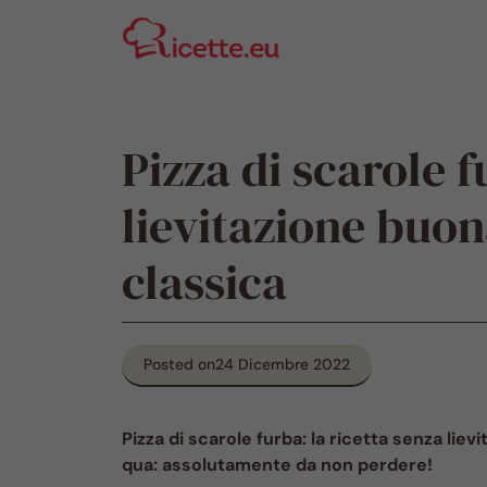
Vai
al
contenuto
Pizza di scarole f
lievitazione buo
classica
Posted on
24 Dicembre 2022
Pizza di scarole furba: la ricetta senza li
qua: assolutamente da non perdere!