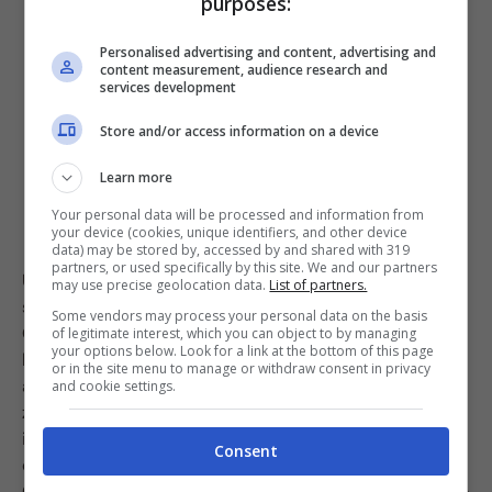
purposes:
Personalised advertising and content, advertising and
content measurement, audience research and
services development
Store and/or access information on a device
Learn more
Your personal data will be processed and information from
your device (cookies, unique identifiers, and other device
data) may be stored by, accessed by and shared with 319
partners, or used specifically by this site. We and our partners
Un passaggio importante, per rendere il nostro dolce
may use precise geolocation data.
List of partners.
squisito e cremoso, è
la macerazione.
Cosa significa?
Some vendors may process your personal data on the basis
Che prima di unire le mele all’impasto dovremmo
of legitimate interest, which you can object to by managing
your options below. Look for a link at the bottom of this page
lavarle, sbucciarle e lasciarle riposare in una ciotola
or in the site menu to manage or withdraw consent in privacy
assieme a del succo di limone e una spolverata di
and cookie settings.
zucchero: sentirete che differenza! Infine, occhio agli
ingredienti secchi! Seguire le dosi è importante,
Consent
ovviamente, ma ricordate che la cucina è anche istinto.
Ciò significa che se ci accorgiamo che il nostro impasto