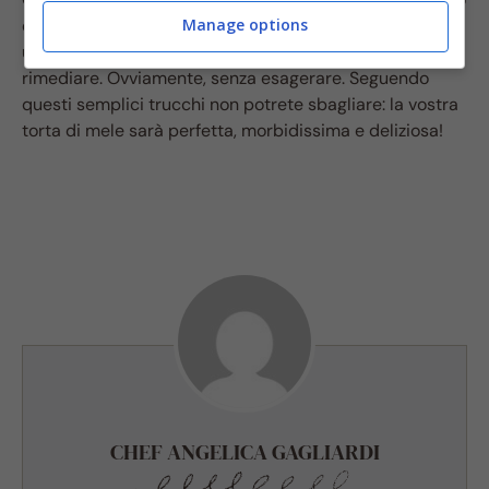
è un po’ troppo denso, non dobbiamo aver timore di
Manage options
unire un altro po’ di latte o olio di semi
, per
rimediare. Ovviamente, senza esagerare. Seguendo
questi semplici trucchi non potrete sbagliare: la vostra
torta di mele sarà perfetta, morbidissima e deliziosa!
CHEF ANGELICA GAGLIARDI