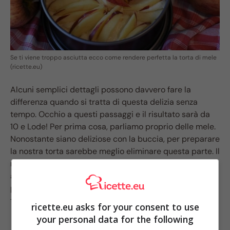
Se ti viene troppo asciutta ecco come rendere perfetta la torta di mele
(ricette.eu)
Alcuni semplici dettagli possono davvero fare la
differenza quando si tratta di questa delizia senza
tempo. Occhio a questi passaggi e il risultato sarà da
10 e Lode! Per prima cosa, parliamo proprio delle mele.
Nonostante siano deliziose con la buccia, per preparare
la nostra torta sarebbe meglio eliminare questa parte. Il
motivo è semplice: la
polpa è molto morbida e si
amalgamerà all’impasto
, la buccia invece no. Questo
potrebbe portare il pan di Spagna a diventare un po’
troppo secco.
ricette.eu asks for your consent to use
your personal data for the following