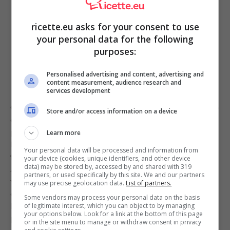
ricette.eu asks for your consent to use
your personal data for the following
purposes:
Personalised advertising and content, advertising and
content measurement, audience research and
services development
Come vi abbiamo accennato, la versione con prosciutto
Store and/or access information on a device
e formaggio di solito piace a tutti. Se preferite, però,
potete usare altri affettati, così come verdure e simili.
Learn more
Per prima cosa andiamo ad
assottigliare bene le
Your personal data will be processed and information from
fette di petto di pollo
usando in batticarne.
your device (cookies, unique identifiers, and other device
data) may be stored by, accessed by and shared with 319
Accoppiamole quindi in base alla grandezza e tagliamo
partners, or used specifically by this site. We and our partners
via i bordi storti o in eccesso. Su entrambe le fettine di
may use precise geolocation data.
List of partners.
ogni coppia sistemiamo il prosciutto e una sottiletta.
Some vendors may process your personal data on the basis
Richiudiamo a formare un sandwich e ripetiamo il
of legitimate interest, which you can object to by managing
your options below. Look for a link at the bottom of this page
procedimento con tutte le fette di pollo.
or in the site menu to manage or withdraw consent in privacy