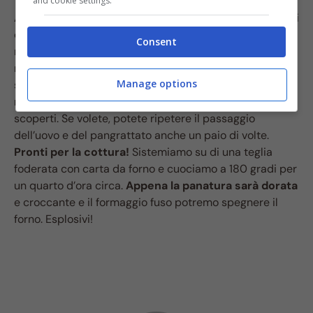
and cookie settings.
Arriva il momento della panatura, dobbiamo assicurarci
che risulti perfetta e compatta affinché i Cordon Bleu
Consent
non si rovinino in cottura. Rotoliamo i sandwich prima
nella farina e poi immergiamoli nelle uova sbattute con
Manage options
sale e pepe. Per ultimo
andiamo a rotolare passare
nel pangrattato
, avendo cura che non vi siano angoli
scoperti. Se volete, potete ripetere il passaggio
dell’uovo e del pangrattato anche un paio di volte.
Pronti per la cottura!
Sistemiamo su di una teglia
foderata con carta da forno e cuociamo a 180 gradi per
un quarto d’ora circa.
Appena la panatura sarà dorata
e croccante e il formaggio fuso potremo spegnere il
forno. Esplosivi!