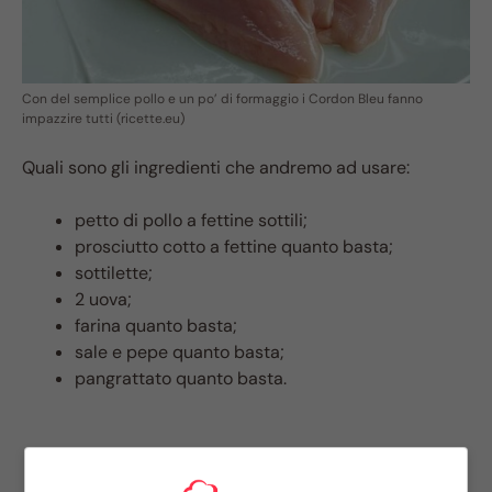
Con del semplice pollo e un po’ di formaggio i Cordon Bleu fanno
impazzire tutti (ricette.eu)
Quali sono gli ingredienti che andremo ad usare:
petto di pollo a fettine sottili;
prosciutto cotto a fettine quanto basta;
sottilette;
2 uova;
farina quanto basta;
sale e pepe quanto basta;
pangrattato quanto basta.