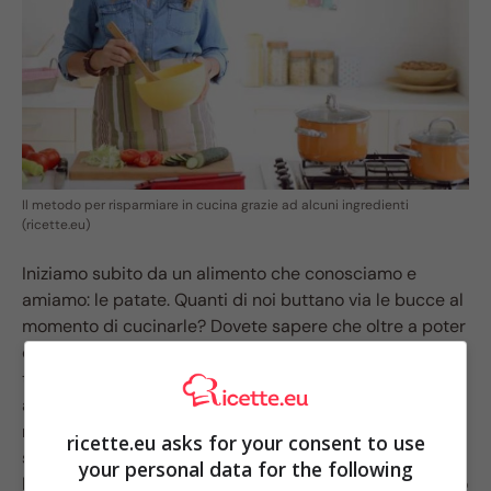
Il metodo per risparmiare in cucina grazie ad alcuni ingredienti
(ricette.eu)
Iniziamo subito da un alimento che conosciamo e
amiamo: le patate. Quanti di noi buttano via le bucce al
momento di cucinarle? Dovete sapere che oltre a poter
diventare uno snack sfiziosissimo
, lavandole e
tostandole in forno, sono perfette anche per rimediare
alle padelle e alle pentole incrostate e per
far brillare i
nostri vetri
! E che dire del latte scaduto? Succede
ricette.eu asks for your consent to use
spesso di dimenticarlo in frigo fino a quando non è più
your personal data for the following
buono da bare. Forse non tutti sanno, però, che buttarlo