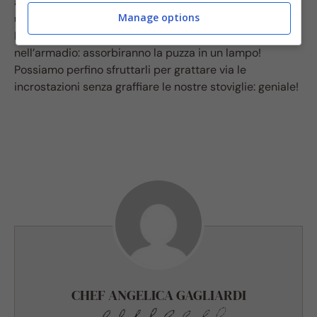
acquistare profumatori per ambienti, candele e simili,
Manage options
usiamoli per
eliminare il cattivo odore in casa
.
Raccogliamoli in una ciotola e mettiamoli in frigo o
nell’armadio: assorbiranno la puzza in un lampo!
Possiamo perfino sfruttarli per grattare via le
incrostazioni senza graffiare le nostre stoviglie: geniale!
CHEF ANGELICA GAGLIARDI