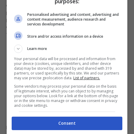
purposes:
è un vero spreco! Può infatti diventare un
alleato
portentoso per smacchiare i capi bianchi
, così come
Personalised advertising and content, advertising and
per far tornare a brillare il nostro argento! In entrambi i
content measurement, audience research and
services development
casi basterà riempire un recipiente e immergere il
tessuto o l’oggetto in questione.
Store and/or access information on a device
Learn more
Your personal data will be processed and information from
your device (cookies, unique identifiers, and other device
data) may be stored by, accessed by and shared with 319
partners, or used specifically by this site. We and our partners
may use precise geolocation data.
List of partners.
Some vendors may process your personal data on the basis
of legitimate interest, which you can object to by managing
your options below. Look for a link at the bottom of this page
or in the site menu to manage or withdraw consent in privacy
and cookie settings.
Consent
Infine, non dimentichiamoci dei fondi di caffè. Invece di