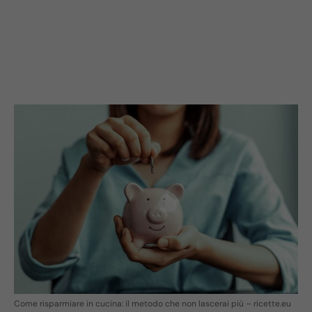
Come risparmiare in cucina: il metodo che non lascerai più – ricette.eu