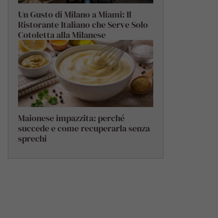
Un Gusto di Milano a Miami: Il
Ristorante Italiano che Serve Solo
Cotoletta alla Milanese
Maionese impazzita: perché
succede e come recuperarla senza
sprechi