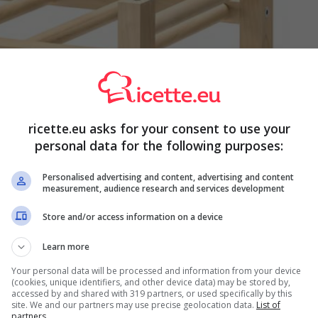
ricette.eu asks for your consent to use your
personal data for the following purposes:
Personalised advertising and content, advertising and content
measurement, audience research and services development
Store and/or access information on a device
Learn more
Your personal data will be processed and information from your device
gato IKEA (Foto da ikea.com) – Ricette.eu
(cookies, unique identifiers, and other device data) may be stored by,
accessed by and shared with 319 partners, or used specifically by this
d, ma c’è anche la possibilità di fare i propri acquisti
site. We and our partners may use precise geolocation data.
List of
partners.