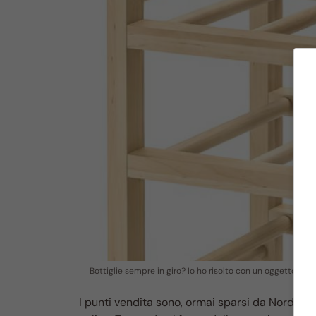
Bottiglie sempre in giro? Io ho risolto con un oggetto tar
I punti vendita sono, ormai sparsi da Nord e Su