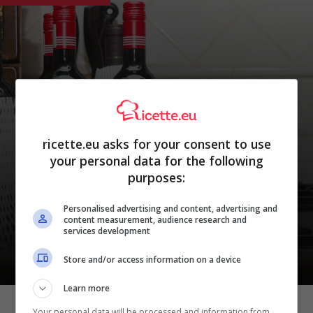
ricette.eu asks for your consent to use
Trucchi e consigli
Avevo sempre bottiglie in giro
your personal data for the following
purposes:
per la cucina che occupavano
solo spazio: IKEA, ha risolto
Personalised advertising and content, advertising and
content measurement, audience research and
con meno di 15€
services development
Store and/or access information on a device
Learn more
Your personal data will be processed and information from