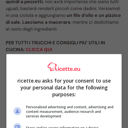
quindi a pezzetti,
non avrà importanza che siano tutti
uguali, basterà renderli piccoli come dadini. Versiamoli
in una ciotola e aggiungiamo
un filo d’olio e un pizzico
di sale. Lasciamo a macerare
, mentre ci dedichiamo
al resto degli ingredienti.
PER TUTTI I TRUCCHI E CONSIGLI PIU’ UTILI IN
CUCINA:
CLICCA QUI
ricette.eu asks for your consent to use
your personal data for the following
purposes:
Personalised advertising and content, advertising and
content measurement, audience research and
services development
Store and/or access information on a device