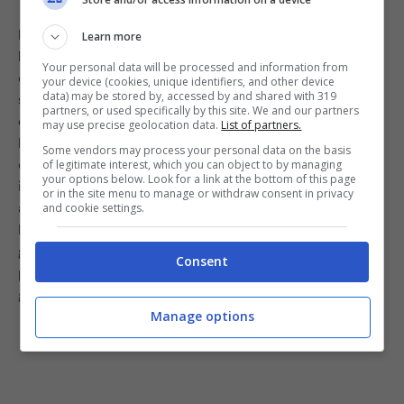
Laviamo e
tagliamo i pomodorini a pezzetti.
Learn more
Rimuoviamo l’osso dalle olive e aggiungiamoli alla
Your personal data will be processed and information from
ciotola col pane.
Apriamo il tonno ma
non
your device (cookies, unique identifiers, and other device
data) may be stored by, accessed by and shared with 319
sgoccioliamo l’olio: riversiamo tutto il contenuto
partners, or used specifically by this site. We and our partners
della scatoletta nella ciotola
con gli altri ingredienti.
may use precise geolocation data.
List of partners.
L’olio del tonno è ricco di nutrienti ed è un
ottimo
Some vendors may process your personal data on the basis
condimento naturale.
Mescoliamo il tutto, così da
of legitimate interest, which you can object to by managing
your options below. Look for a link at the bottom of this page
insaporire bene il pane. Aggiustiamo il sale e il pepe e
or in the site menu to manage or withdraw consent in privacy
aggiungiamo le foglie di basilico lavate e tritate.
and cookie settings.
Mettiamo in frigo per una decina di minuti prima di
gustare: il nostro primo senza pasta e senza cottura è
Consent
pronto da gustare.
Fresco, sano, leggero e ricco di
gusto, una ricetta geniale e semplicissima!
Manage options