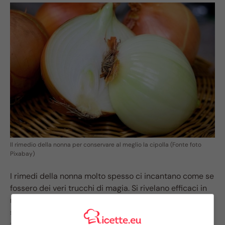
Il rimedio della nonna per conservare al meglio la cipolla (Fonte foto
Pixabay)
I rimedi della nonna molto spesso ci incantano come se
fossero dei veri trucchi di magia. Si rivelano efficaci in
moltissime e disparate situazioni. Ci chiediamo come
sia possibile che in così poco tempo abbiamo potuto
trovare la soluzione al nostro problema.. Ebbene, anche