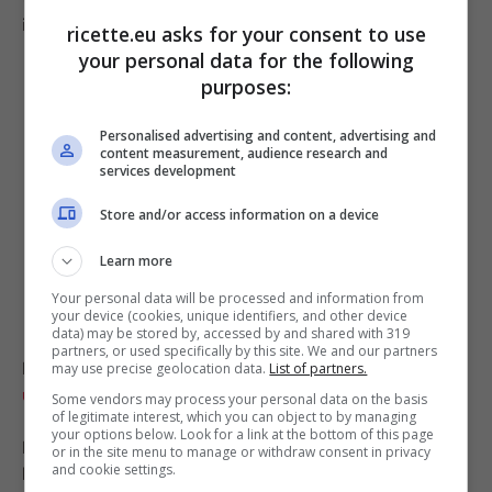
in questo caso sarà così.
ricette.eu asks for your consent to use
your personal data for the following
purposes:
Personalised advertising and content, advertising and
content measurement, audience research and
services development
Store and/or access information on a device
Learn more
Your personal data will be processed and information from
your device (cookies, unique identifiers, and other device
data) may be stored by, accessed by and shared with 319
partners, or used specifically by this site. We and our partners
LEGGI ANCHE >>
Pane secco, prosciutto e formaggio:
may use precise geolocation data.
List of partners.
una delizia da leccarsi i baffi, cena pronta in 5 minuti!
Some vendors may process your personal data on the basis
of legitimate interest, which you can object to by managing
your options below. Look for a link at the bottom of this page
Per non far germogliare le cipolle le nonne utilizzavano
or in the site menu to manage or withdraw consent in privacy
and cookie settings.
la cenere ricavata dalla legna in combustione. Di fatti,