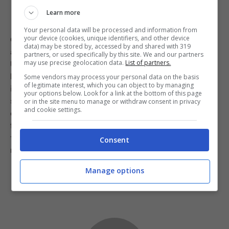
Learn more
Your personal data will be processed and information from
your device (cookies, unique identifiers, and other device
Come saprete, acquistato al supermercato, lo zucchero
data) may be stored by, accessed by and shared with 319
a velo si trova in bustine già pronte di solito in carta.
partners, or used specifically by this site. We and our partners
may use precise geolocation data.
List of partners.
Una volta aperto, però, l’ideale sarebbe riversarlo in un
barattolo di vetro che possiamo sigillare. L’importante,
Some vendors may process your personal data on the basis
of legitimate interest, which you can object to by managing
infatti, è che non sia a contatto con l’aria ma anche e
your options below. Look for a link at the bottom of this page
soprattutto con acqua e umidità. Il rischio, in questo
or in the site menu to manage or withdraw consent in privacy
and cookie settings.
caso, è che possa sciogliersi o “indurirsi” a causa di
fumi, vapori e umidità. Per questo non andrebbe mai
tenuto in cucina. Meglio magari una dispensa. In questo
Consent
modo si manterrà saporito e goloso a lungo. Lo sapevi?
Manage options