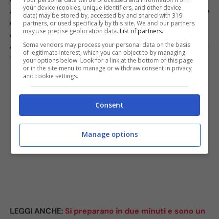
your device (cookies, unique identifiers, and other device
anche l’altro disco. Successivamente, ripeti l’operazione
data) may be stored by, accessed by and shared with 319
con la farcia. Posiziona, infine, i bignè intorno alla
torta
,
partners, or used specifically by this site. We and our partners
may use precise geolocation data.
List of partners.
alternandoli con delle roselline di affettato. Decora
Some vendors may process your personal data on the basis
anche la superficie con dei ciuffi di formaggio e porta in
of legitimate interest, which you can object to by managing
tavola.
your options below. Look for a link at the bottom of this page
or in the site menu to manage or withdraw consent in privacy
and cookie settings.
Consent
Manage options
LEGGI ANCHE:
Si preparano in due minuti e sono un