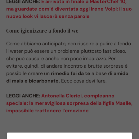
LEGGI ANCHE:
È arrivata in finale a MasterChef 10,
ma guardate com’è diventata oggi Irene Volpi: il suo
nuovo look vi lascerà senza parole
Come igienizzare a fondo il wc
Come abbiamo anticipato, non riuscire a pulire a fondo
il water può essere un problema piuttosto fastidioso,
che può causare anche non poco imbarazzo. Per
evitare, quindi, di andare incontro a brutte sorprese è
possibile creare un
rimedio fai da te
a base di
amido
di mais e bicarbonato.
Ecco cosa devi fare.
LEGGI ANCHE:
Antonella Clerici, compleanno
speciale: la meravigliosa sorpresa della figlia Maelle,
impossibile trattenere l’emozione