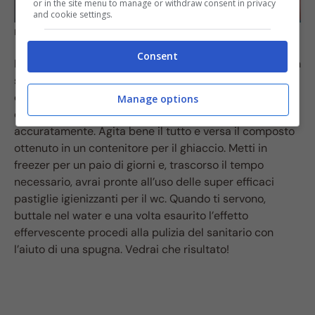
or in the site menu to manage or withdraw consent in privacy
and cookie settings.
Pulire il wc
Consent
Metti mezza tazza di ciascuno di questi ingredienti in un
sacchetto di plastica per alimenti ed aggiungi anche
dell’acido citrico. A questo punto, unisci 5 cucchiai
Manage options
d’acqua, 30 gocce di tea tree oil e chiudi il sacchetto
accuratamente. Agita bene il tutto e versa il composto
ottenuto in un contenitore per il ghiaccio. Metti in
freezer per un paio di giorni e, trascorso il tempo
necessario, avrai pronte all’uso delle super efficaci
pastiglie igienizzanti per il wc. Quando ti servono,
buttale nel water e una volta esaurito l’effetto
effervescente procedi alla pulizia del sanitario con
l’aiuto di una spugna. Vedrai che risultato!