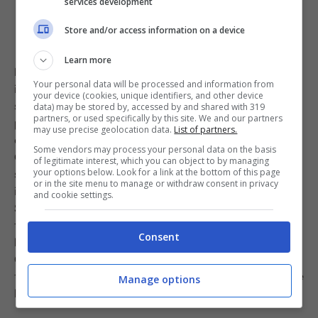
services development
Store and/or access information on a device
Learn more
Parliamo di “incrociare” le posate, ovvero sovrapporle
Your personal data will be processed and information from
in modo che formino una sorta di croce. Ci sono due
your device (cookies, unique identifiers, and other device
spiegazioni al perché questo tipo di sistemazione
data) may be stored by, accessed by and shared with 319
partners, or used specifically by this site. We and our partners
porterebbe sfortuna. La prima, legata al culto religioso
may use precise geolocation data.
List of partners.
del cristianesimo, si basa sul parallelo con la croce di
Some vendors may process your personal data on the basis
Gesù. Per questo ricreare questa icona sul piatto
of legitimate interest, which you can object to by managing
your options below. Look for a link at the bottom of this page
sarebbe un errore, un segno nefasto. Un’altra credenza,
or in the site menu to manage or withdraw consent in privacy
invece, è legata all’epoca delle Corti e dei banchetti.
and cookie settings.
Spesso, infatti, accadeva che scoppiassero duelli e liti
tra i commensali, un “incrocio” di spade. Far incrociare
Consent
le posate, dunque, attirerebbe litigi e discussioni.
Conoscevate questa affascinante superstizione? Si
tratta, ovviamente, di pure credenze, ma comprenderne
Manage options
le origini è di certo interessante!