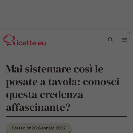
Vai
Me
al
contenuto
Mai sistemare così le
posate a tavola: conosci
questa credenza
affascinante?
Posted on
20 Gennaio 2022