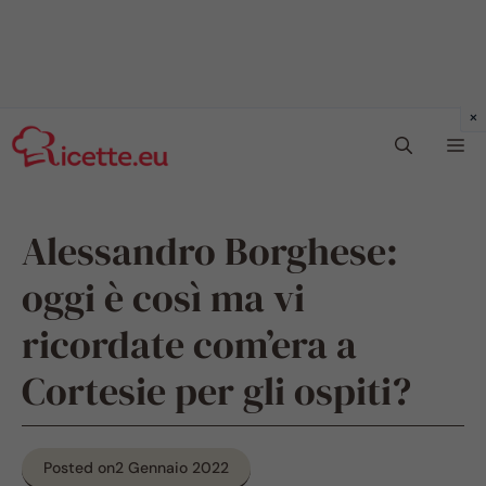
Vai
Me
al
contenuto
Alessandro Borghese:
oggi è così ma vi
ricordate com’era a
Cortesie per gli ospiti?
Posted on
2 Gennaio 2022