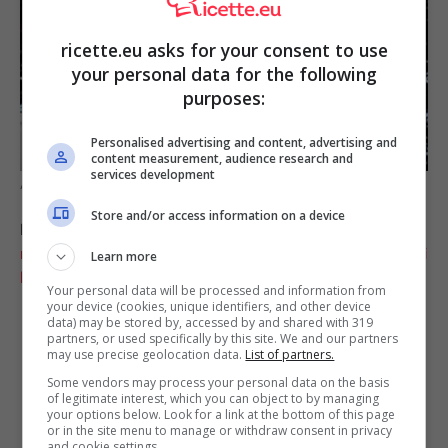
ricette.eu asks for your consent to use
your personal data for the following
purposes:
Personalised advertising and content, advertising and
content measurement, audience research and
services development
Alessandro Borghese a Cortesie per gli ospiti. Screenshot youtube
Store and/or access information on a device
LEGGI ANCHE:
È meglio del pandoro! Torta ‘dell’anno
nuovo’: se la mangi il primo gennaio la fortuna non ti
Learn more
lascerà più
Your personal data will be processed and information from
your device (cookies, unique identifiers, and other device
data) may be stored by, accessed by and shared with 319
partners, or used specifically by this site. We and our partners
may use precise geolocation data.
List of partners.
Some vendors may process your personal data on the basis
of legitimate interest, which you can object to by managing
your options below. Look for a link at the bottom of this page
or in the site menu to manage or withdraw consent in privacy
and cookie settings.