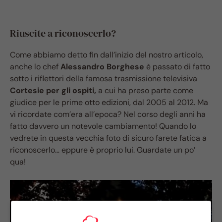
Riuscite a riconoscerlo?
Come abbiamo detto fin dall’inizio del nostro articolo,
anche lo chef
Alessandro Borghese
è passato di fatto
sotto i riflettori della famosa trasmissione televisiva
Cortesie per gli ospiti,
a cui ha preso parte come
giudice per le prime otto edizioni, dal 2005 al 2012. Ma
vi ricordate com’era all’epoca? Nel corso degli anni ha
fatto davvero un notevole cambiamento! Quando lo
vedrete in questa vecchia foto di sicuro farete fatica a
riconoscerlo… eppure è proprio lui. Guardate un po’
qua!