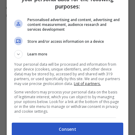
purposes:
O in alternativa è perfetto per essere utilizzato come
rimedio di bellezza.
Personalised advertising and content, advertising and
content measurement, audience research and
services development
Store and/or access information on a device
Learn more
Your personal data will be processed and information from
your device (cookies, unique identifiers, and other device
data) may be stored by, accessed by and shared with 319
partners, or used specifically by this site. We and our partners
may use precise geolocation data.
List of partners.
Some vendors may process your personal data on the basis
of legitimate interest, which you can object to by managing
your options below. Look for a link at the bottom of this page
or in the site menu to manage or withdraw consent in privacy
Per realizzare saponette.
and cookie settings.
Adatto ad eliminare il crespo dai nostri capelli.
Per realizzare scrub per il corpo.
Consent
Per prenderci cura delle nostre unghie.