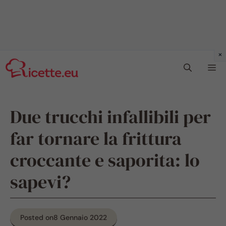
Vai
Me
al
contenuto
Due trucchi infallibili per
far tornare la frittura
croccante e saporita: lo
sapevi?
Posted on
8 Gennaio 2022