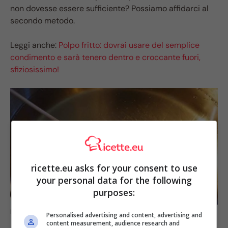
non dovesse essere sufficiente? Possiamo affidarci al
secondo metodo.
Leggi anche:
Polpo fritto: dovrai usare del semplice
condimento e sarà tenero dentro e croccante fuori,
sfiziosissimo!
ricette.eu asks for your consent to use
your personal data for the following
purposes:
Fai così e guarda che differenza! (fonte pixabey)
Personalised advertising and content, advertising and
content measurement, audience research and