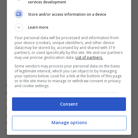
services development
Store and/or access information on a device
Learn more
Your personal data will be processed and information from
your device (cookies, unique identifiers, and other device
data) may be stored by, accessed by and shared with 319
partners, or used specifically by this site. We and our partners
may use precise geolocation data.
List of partners.
Some vendors may process your personal data on the basis
of legitimate interest, which you can object to by managing
your options below. Look for a link at the bottom of this page
or in the site menu to manage or withdraw consent in privacy
Nel caso in cui sia trascorso davvero troppo tempo e i
and cookie settings.
nostri ingredienti non vogliano saperne di tornare
saporiti come appena cotti, non rimane che… friggere di
Consent
nuovo! Non tutti sanno, infatti, che è possibile
procedere con una seconda cottura che regalerà al
nostro piatto la croccantezza e il gusto perduti. Provate
Manage options
e guardate che differenza!