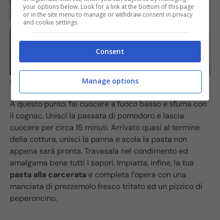
your options below. Look for a link at the bottom of this page
or in the site menu to manage or withdraw consent in privacy
and cookie settings.
Consent
Manage options
Pasta alla carcerata
A questo punto, fai cuocere a fuoco basso e sfuma con
il cognac. Unisci la passata di pomodoro e lascia
cuocere per circa 15 minuti. Arrivato quasi al termine
della cottura, unisci la panna e scola la pasta non
appena sarà pronta. Travasala nel condimento ed
amalgama bene tutti i sapori. Impiatta, infine, la tua
pasta alla carcerata
e completa l’opera con una
manciata di prezzemolo fresco tritato ed un pizzico di
peperoncino.