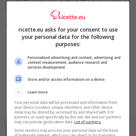
servito! Per prima cosa, metti a bollire l’acqua salata sul
fuoco. Nel frattempo, versa un filo d’olio in una padella
antiaderente ed unisci la cipolla tritata. Lasciala
appassire ed aggiungi la salsiccia sbriciolata.
ricette.eu asks for your consent to use
your personal data for the following
purposes:
Personalised advertising and content, advertising and
content measurement, audience research and
services development
Store and/or access information on a device
Learn more
Your personal data will be processed and information from
your device (cookies, unique identifiers, and other device
data) may be stored by, accessed by and shared with 319
partners, or used specifically by this site. We and our partners
may use precise geolocation data.
List of partners.
Some vendors may process your personal data on the basis
of legitimate interest, which you can object to by managing