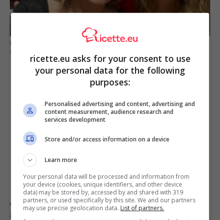
Elisa Isoardi e la mamma Irma: notate anche voi l’incredibile
somiglianza? (Fonte foto: Instagram)
ricette.eu asks for your consent to use
your personal data for the following
purposes:
Personalised advertising and content, advertising and
content measurement, audience research and
services development
Store and/or access information on a device
Learn more
Your personal data will be processed and information from
your device (cookies, unique identifiers, and other device
data) may be stored by, accessed by and shared with 319
partners, or used specifically by this site. We and our partners
Come si vede dalla foto, le due donne sono davvero
may use precise geolocation data.
List of partners.
identiche e a quanto pare hanno un legame davvero