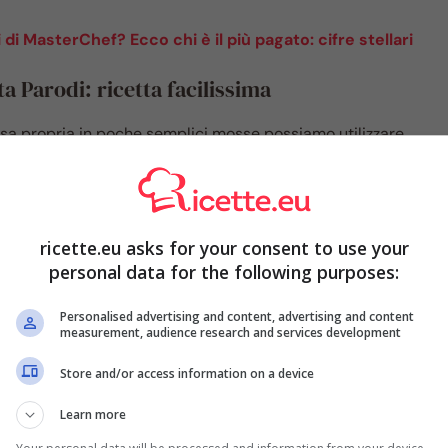
i MasterChef? Ecco chi è il più pagato: cifre stellari
a Parodi: ricetta facilissima
a propria in poche semplici mosse possiamo utilizzare,
duttrice di
Bake Off Italia Benedetta Parodi.
Per farla, ti
e reperibili in ogni cucina e
30 secondi
d’orologio. In
onto a portare in tavola una salsa buona e sicuramente più
er prima cosa, però, procurati tutti gli ingredienti:
ricette.eu asks for your consent to use your
personal data for the following purposes:
Personalised advertising and content, advertising and content
measurement, audience research and services development
Store and/or access information on a device
Learn more