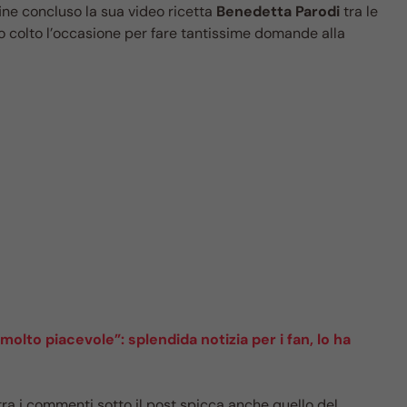
fine concluso la sua video ricetta
Benedetta Parodi
tra le
ito colto l’occasione per fare tantissime domande alla
olto piacevole”: splendida notizia per i fan, lo ha
tra i commenti sotto il post spicca anche quello del