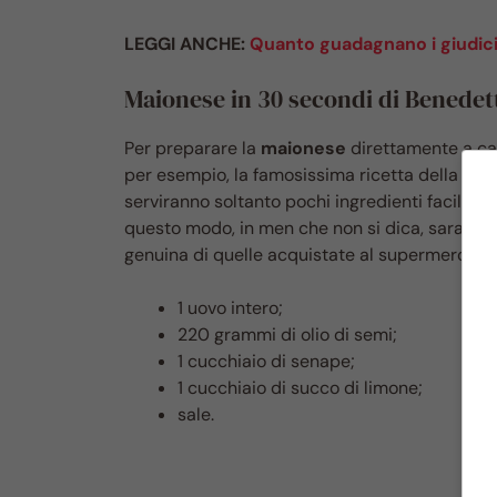
LEGGI ANCHE:
Quanto guadagnano i giudici d
Maionese in 30 secondi di Benedett
Per preparare la
maionese
direttamente a cas
per esempio, la famosissima ricetta della con
serviranno soltanto pochi ingredienti facilment
questo modo, in men che non si dica, sarai pr
genuina di quelle acquistate al supermercato. P
1 uovo intero;
220 grammi di olio di semi;
1 cucchiaio di senape;
1 cucchiaio di succo di limone;
sale.