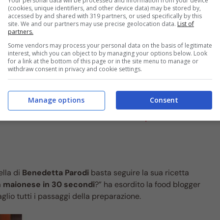
Your personal data will be processed and information from your device
(cookies, unique identifiers, and other device data) may be stored by,
accessed by and shared with 319 partners, or used specifically by this
site. We and our partners may use precise geolocation data.
List of
partners.
Some vendors may process your personal data on the basis of legitimate
interest, which you can object to by managing your options below. Look
for a link at the bottom of this page or in the site menu to manage or
withdraw consent in privacy and cookie settings.
Manage options
Consent
ice ad aria: forse non avevi ancora mai pensato a
lla di
Benedetta Parodi
basta seguire la sua ricetta
a
maionese in 30 secondi
?” ha esordito la food blogger
aglio tutti i passaggi della preparazione.