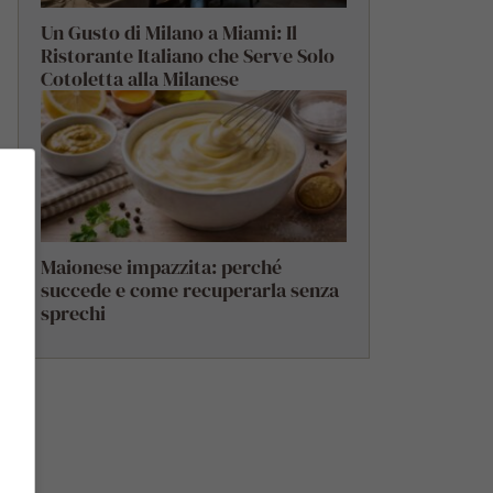
Un Gusto di Milano a Miami: Il
Ristorante Italiano che Serve Solo
Cotoletta alla Milanese
Maionese impazzita: perché
succede e come recuperarla senza
sprechi