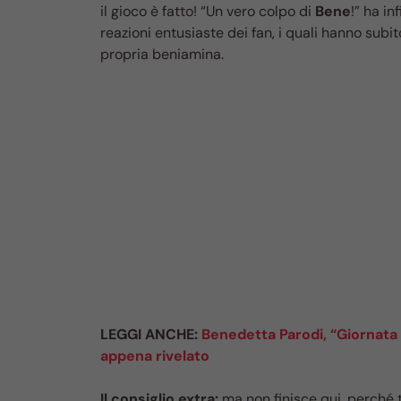
il gioco è fatto! “Un vero colpo di
Bene
!” ha in
reazioni entusiaste dei fan, i quali hanno sub
propria beniamina.
LEGGI ANCHE:
Benedetta Parodi, “Giornata m
appena rivelato
Il consiglio extra:
ma non finisce qui, perché 