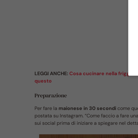
LEGGI ANCHE:
Cosa cucinare nella friggitr
questo
Preparazione
Per fare la
maionese in 30 secondi
come que
postata su Instagram. “Come faccio a fare un
sui social prima di iniziare a spiegare nel dett