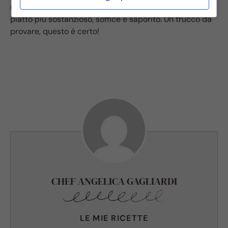
montato a neve all’impasto. Il motivo? Ottenere un
piatto più sostanzioso, soffice e saporito. Un trucco da
provare, questo è certo!
CHEF ANGELICA GAGLIARDI
LE MIE RICETTE