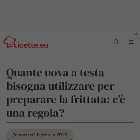
Vai
Me
al
contenuto
Quante uova a testa
bisogna utilizzare per
preparare la frittata: c’è
una regola?
Posted on
2 Febbraio 2022