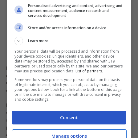
Personalised advertising and content, advertising and
content measurement, audience research and
services development
Store and/or access information on a device
Learn more
Your personal data will be processed and information from
your device (cookies, unique identifiers, and other device
data) may be stored by, accessed by and shared with 319
partners, or used specifically by this site. We and our partners
Non tralasciamo nemmeno il peso delle uova. Ne
may use precise geolocation data.
List of partners.
esistono di dimensioni diverse: piccole, medie e grandi.
Some vendors may process your personal data on the basis
Ovviamente due uova piccole non avranno la stessa
of legitimate interest, which you can object to by managing
your options below. Look for a link at the bottom of this page
capacità di due grandi.
or in the site menu to manage or withdraw consent in privacy
and cookie settings.
Diciamo che la regola non scritta secondo la quale
sono sufficienti due uova a testa è valida. Alcuni, però,
Consent
aggiungono un ulteriore tocco per ottenere un risultato
perfetto: un tuorlo o un albume. Esatto, alle due uova
complete, aggiungono anche un tuorlo o un albume
Manage options