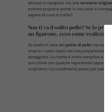
abituati a mangiare, ma una
versione original
potrete proporre anche in una cena in compagni
sapere di cosa si tratta?
Non ti va il solito pollo? Se lo pre
un figurone, ecco come realizzarlo
Se avete in casa del
petto di pollo
ma siete st
stupire i vostri ospiti con una preparazione s
assaggiato. La ricetta è molto semplice e consi
arricchirle con qualche ingrediente saporito
scopriamo il procedimento passo per passo.