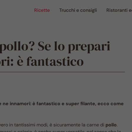
Ricette
Trucchi e consigli
Ristoranti e
o pollo? Se lo prepari
ri: è fantastico
ì te ne innamori: è fantastico e super filante, ecco come
vero in tantissimi modi, è sicuramente la carne di
pollo
.
assi e calorie, è anche super versatile, nel senso che la