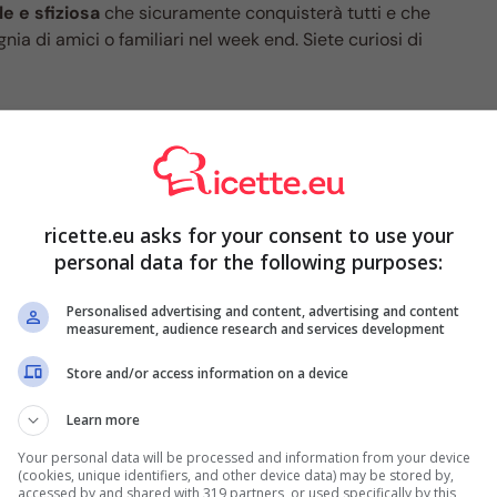
e e sfiziosa
che sicuramente conquisterà tutti e che
a di amici o familiari nel week end. Siete curiosi di
pari così te ne innamori, è buonissimo e farai
anchi di mangiare le solite fettine cotte in padella, potete
fiziosa e originale che probabilmente non hanno mai
ricette.eu asks for your consent to use your
ste nell’
impanare
le vostre fettine di pollo e poi
personal data for the following purposes:
, come
prosciutto e formaggio
. Ma andiamo con ordine e
Personalised advertising and content, advertising and content
measurement, audience research and services development
Store and/or access information on a device
Learn more
Your personal data will be processed and information from your device
(cookies, unique identifiers, and other device data) may be stored by,
accessed by and shared with 319 partners, or used specifically by this