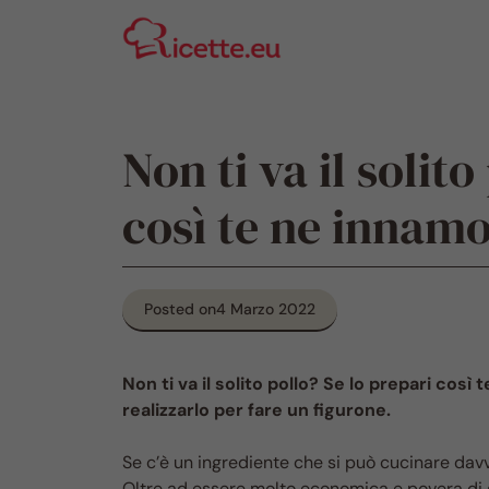
Vai
al
contenuto
Non ti va il solit
così te ne innamo
Posted on
4 Marzo 2022
Non ti va il solito pollo? Se lo prepari cos
realizzarlo per fare un figurone.
Se c’è un ingrediente che si può cucinare dav
Oltre ad essere molto economica e povera di gr