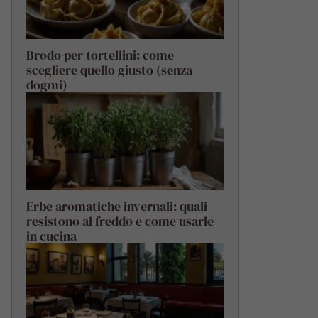
Brodo per tortellini: come
scegliere quello giusto (senza
dogmi)
Erbe aromatiche invernali: quali
resistono al freddo e come usarle
in cucina