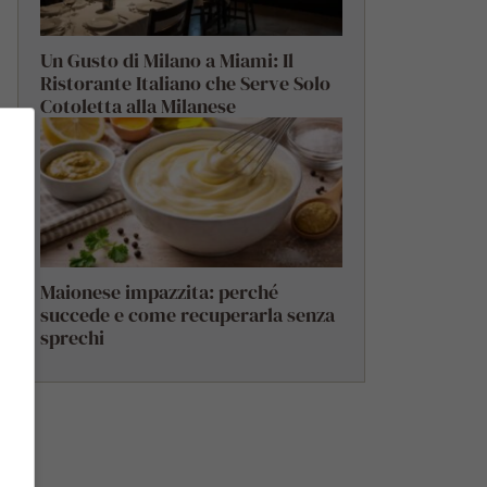
Un Gusto di Milano a Miami: Il
Ristorante Italiano che Serve Solo
Cotoletta alla Milanese
Maionese impazzita: perché
succede e come recuperarla senza
sprechi