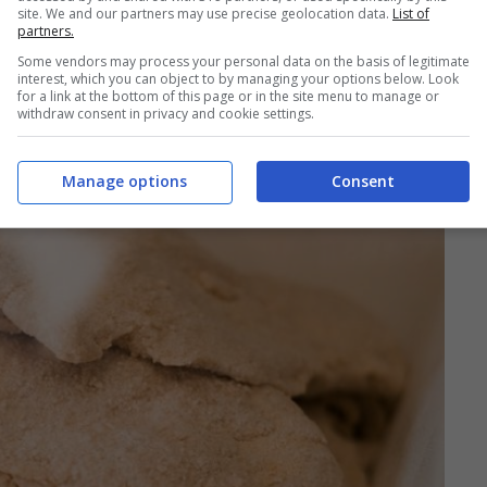
site. We and our partners may use precise geolocation data.
List of
partners.
Some vendors may process your personal data on the basis of legitimate
interest, which you can object to by managing your options below. Look
for a link at the bottom of this page or in the site menu to manage or
withdraw consent in privacy and cookie settings.
Manage options
Consent