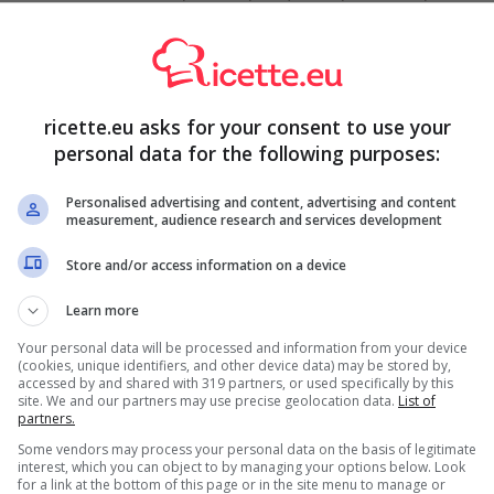
cchetto.
Guarda un po’ qua e non te ne pentirai!
 l’acqua esce sempre dalla pentola
stro articolo, quest’oggi vogliamo svelarti un
trucchetto
ricette.eu asks for your consent to use your
nere la cucina più pulita e perfettamente ordinata. Di
personal data for the following purposes:
uoci la pasta,
l’acqua tende a debordare dalla pentola
,
emere, perché da oggi in poi i tuoi guai sono risolti! Sì,
Personalised advertising and content, advertising and content
measurement, audience research and services development
 simili problemi. Provare per credere!
Store and/or access information on a device
Learn more
Your personal data will be processed and information from your device
(cookies, unique identifiers, and other device data) may be stored by,
accessed by and shared with 319 partners, or used specifically by this
site. We and our partners may use precise geolocation data.
List of
partners.
Some vendors may process your personal data on the basis of legitimate
interest, which you can object to by managing your options below. Look
for a link at the bottom of this page or in the site menu to manage or