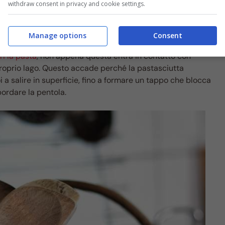
withdraw consent in privacy and cookie settings.
Manage options
Consent
i la pasta
, non appena questa entra in contatto con
 proprio lago. Questo accade perché la pastasciutta
 a salire in superficie, fino a formare un tappo che blocca
bordare la pentola.