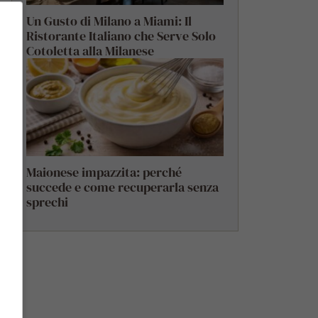
Un Gusto di Milano a Miami: Il
Ristorante Italiano che Serve Solo
Cotoletta alla Milanese
Maionese impazzita: perché
succede e come recuperarla senza
sprechi