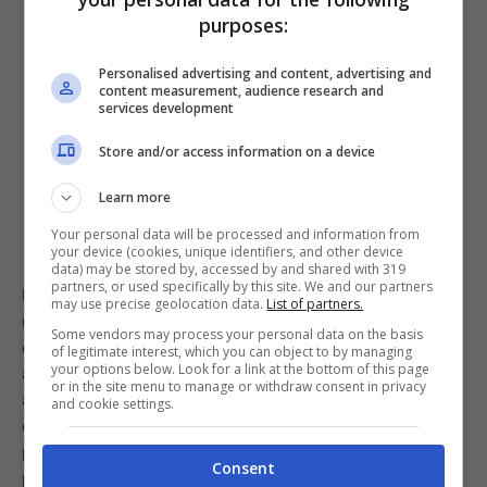
purposes:
Personalised advertising and content, advertising and
content measurement, audience research and
services development
Store and/or access information on a device
Learn more
Your personal data will be processed and information from
your device (cookies, unique identifiers, and other device
data) may be stored by, accessed by and shared with 319
partners, or used specifically by this site. We and our partners
Per prima cosa tagliate le mele a fettine sottili e poi
may use precise geolocation data.
List of partners.
mettetele un po’ in ammollo in una ciotolina con acqua
Some vendors may process your personal data on the basis
e succo di limone. Intanto prendete la confettura di
of legitimate interest, which you can object to by managing
your options below. Look for a link at the bottom of this page
albicocche e fatela ‘sciogliere’ in padella con i 120 ml di
or in the site menu to manage or withdraw consent in privacy
acqua, mescolando sempre in modo da ottenere una
and cookie settings.
crema fluida, da trasferire poi in una ciotolina
passandola in un colino, così da eliminare anche i grumi
Consent
più piccoli. Ora tagliate la vostra sfoglia a strisce