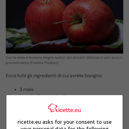
Con le mele e la pasta sfoglia realizzi dei dolcetti deliziosi e sani: ecco il
procedimento (Credits: Pixabay)
Ecco tutti gli ingredienti di cui avrete bisogno:
3 mele
1 rotolo di pasta sfoglia rettagolare
succo di limone
120 ml di acqua
confettura all’albicocca
ricette.eu asks for your consent to use
your personal data for the following