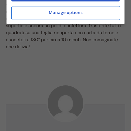
verticali e orizzontali in modo da formare dei quadrati e
ricoprite ciascuno di questi con un cucchiaio di
Manage options
confettura e 3-4 fettine di mele, spennellando sulla
superficie ancora un po’ di confettura. Trasferite tutti i
quadrati su una teglia ricoperta con carta da forno e
cuoceteli a 180° per circa 10 minuti. Non immaginate
che delizia!