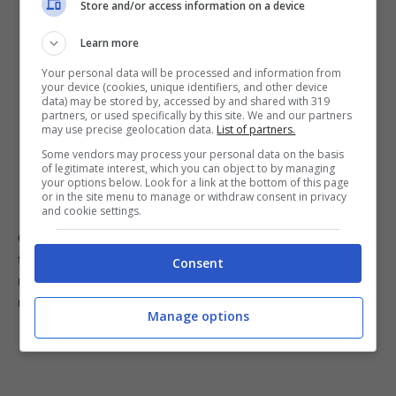
Store and/or access information on a device
Learn more
Your personal data will be processed and information from
your device (cookies, unique identifiers, and other device
data) may be stored by, accessed by and shared with 319
partners, or used specifically by this site. We and our partners
may use precise geolocation data.
List of partners.
Some vendors may process your personal data on the basis
of legitimate interest, which you can object to by managing
your options below. Look for a link at the bottom of this page
or in the site menu to manage or withdraw consent in privacy
and cookie settings.
Consiglio extra
: sai come capire se un uovo è ancora
fresco o meno? Qui ti abbiamo svelato
un trucco
della
Consent
nonna davvero infallibile di cui non potrai fare più a
meno!
Manage options