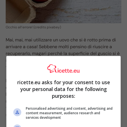
Occhio all’errore! (credits pixabey)
Mai, mai, mai utilizzare un uovo che si è rotto prima di
arrivare a casa! Sebbene molti pensino di riuscire a
recuperarlo, magari perché la superficie del guscio si è
solo scheggiata o ne è venuto via un piccolo pezzo, si
tratta di un grosso sbaglio.
Per quale ragione? Perché l’interno dell’uovo è stato
ricette.eu asks for your consent to use
ormai “contaminato” dagli agenti esterni che il guscio
your personal data for the following
ha il compito di tenere fuori. Per questo, a meno che
purposes:
non si sia rotto nel momento esatto in cui lo abbiamo
tirato fuori dalla confezione, non dovremmo mai
Personalised advertising and content, advertising and
content measurement, audience research and
servircene per le nostre ricette!
services development