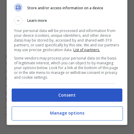
Store and/or access information on a device
Learn more
Your personal data will be processed and information from
your device (cookies, unique identifiers, and other device
data) may be stored by, accessed by and shared with 319
partners, or used specifically by this site. We and our partners
may use precise geolocation data.
List of partners.
Per realizzare l’insalata con lo stracchino non dovrete
Some vendors may process your personal data on the basis
of legitimate interest, which you can object to by managing
fare altro che lavare i pomodorini freschi e tagliarli a
your options below. Look for a link at the bottom of this page
metà, poi aggiungere una o più scatolette di tonno (in
or in the site menu to manage or withdraw consent in privacy
and cookie settings.
base al numero di commensali) e infine mettere anche
qualche cucchiaio di stracchino. Mescolate bene tutto,
poi condite con un po’ di aglio tritato, olio, sale e
Consent
basilico e portate in tavola. Se ci mettete anche
qualche crostino, poi, sarà ancora più buono e i vostri
Manage options
ospiti resteranno senza parole.