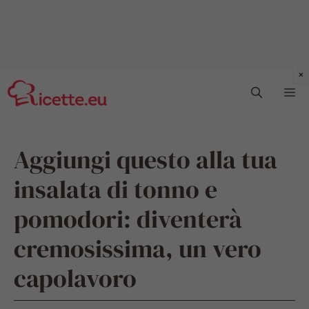
Vai
Me
al
contenuto
Aggiungi questo alla tua
insalata di tonno e
pomodori: diventerà
cremosissima, un vero
capolavoro