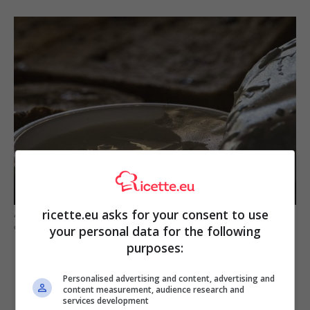
ricette.eu asks for your consent to use
Aggiungi lo stracchino all’insalata di tonno e pomodori e farai un vero
capolavoro (credits: Pixabay)
your personal data for the following
purposes:
Personalised advertising and content, advertising and
content measurement, audience research and
services development