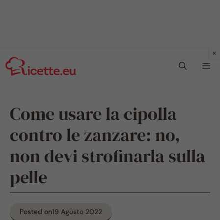
Vai
Me
al
contenuto
Come usare la cipolla
contro le zanzare: no,
non devi strofinarla sulla
pelle
Posted on
19 Agosto 2022