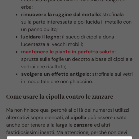
erba;
rimuovere la ruggine dal metallo:
strofinala
sulla parte interessata e poi lucida il metallo con
un panno pulito;
lucidare il legno:
il succo di cipolla dona
lucentezza ai vecchi mobili;
mantenere le piante in perfetta salute:
spruzza sulle foglie un decotto a base di cipolla e
vedrai che risultato;
svolgere un effetto antigelo:
strofinala sui vetri
in modo tale che non ghiaccino.
Come usare la cipolla contro le zanzare
Ma non finisce qua, perché al di là dei numerosi utilizzi
alternativi sopra elencati, al
cipolla
può essere usata
anche per tenere alla larga le
zanzare
ed altri
fastidiosissimi insetti. Ma attenzione, perché non devi