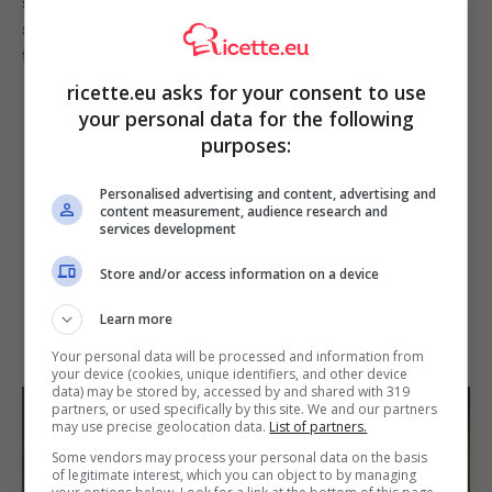
sfregarla sulla pelle, ma usarla così. Segui queste
semplici indicazioni passo dopo passo ed il risultato
finale è garantito. Non riuscirai a credere ai tuoi occhi!
ricette.eu asks for your consent to use
your personal data for the following
purposes:
Personalised advertising and content, advertising and
content measurement, audience research and
services development
Store and/or access information on a device
Learn more
Your personal data will be processed and information from
your device (cookies, unique identifiers, and other device
data) may be stored by, accessed by and shared with 319
partners, or used specifically by this site. We and our partners
may use precise geolocation data.
List of partners.
Some vendors may process your personal data on the basis
of legitimate interest, which you can object to by managing