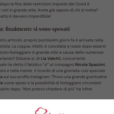
dopo la fine delle restrizioni imposte dal Covid è
oti in grande stile. Avete già saputo di chi si tratta?
catto è davvero imperdibile!
a: finalmente si sono sposati
ro articolo, proprio pochissimi giorni fa è arrivata nella
tizia. La coppia, infatti, è convolata a nozze dopo essersi
otuto festeggiare in grande stile a causa delle numerose
parlando? Ebbene sì, di
Lia Valetti,
concorrente
ale ha detto il fatidico “si” al compagno
Nicola Spazzini.
re e nella mente il ricordo di una giornata così speciale
ia
sul suo profilo Instagram. “Provo una grande gratitudine
la
come sposo e la possibilità di festeggiare circondati
subito dopo. “Non potevo chiedere di più” ha infine