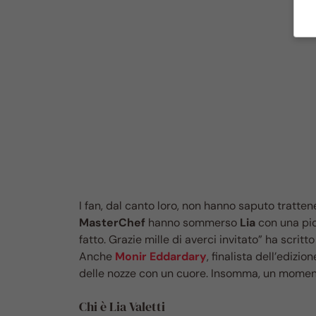
I fan, dal canto loro, non hanno saputo tratte
MasterChef
hanno sommerso
Lia
con una pio
fatto. Grazie mille di averci invitato” ha scritt
Anche
Monir Eddardary
, finalista dell’edi
delle nozze con un cuore. Insomma, un moment
Chi è Lia Valetti