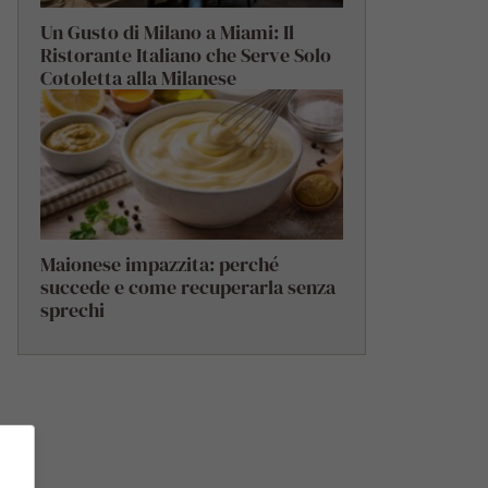
Un Gusto di Milano a Miami: Il
Ristorante Italiano che Serve Solo
Cotoletta alla Milanese
Maionese impazzita: perché
succede e come recuperarla senza
sprechi