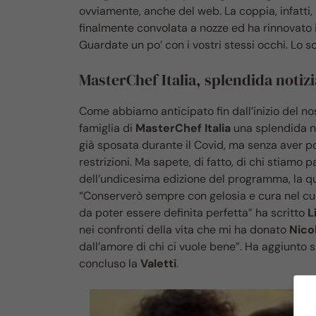
ovviamente, anche del web. La coppia, infatti, 
finalmente convolata a nozze ed ha rinnovato i v
Guardate un po’ con i vostri stessi occhi. Lo s
MasterChef Italia, splendida notizi
Come abbiamo anticipato fin dall’inizio del nost
famiglia di
MasterChef Italia
una splendida no
già sposata durante il Covid, ma senza aver p
restrizioni. Ma sapete, di fatto, di chi stiamo 
dell’undicesima edizione del programma, la qu
“Conserverò sempre con gelosia e cura nel cuo
da poter essere definita perfetta” ha scritto
L
nei confronti della vita che mi ha donato
Nico
dall’amore di chi ci vuole bene”. Ha aggiunto 
concluso la
Valetti
.