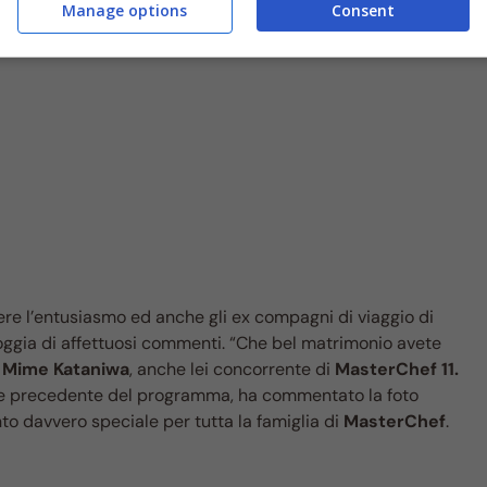
Manage options
Consent
nere l’entusiasmo ed anche gli ex compagni di viaggio di
ggia di affettuosi commenti. “Che bel matrimonio avete
o
Mime Kataniwa
, anche lei concorrente di
MasterChef 11.
zione precedente del programma, ha commentato la foto
o davvero speciale per tutta la famiglia di
MasterChef
.