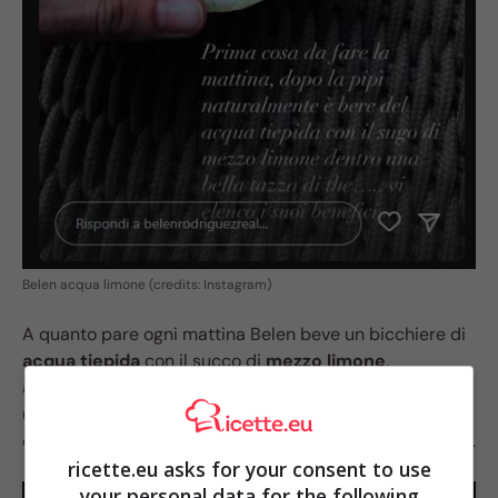
Belen acqua limone (credits: Instagram)
A quanto pare ogni mattina Belen beve un bicchiere di
acqua tiepida
con il succo di
mezzo limone
,
aggiungendolo alla sua
tazza di the
. Si tratta di
un’abitudine molto sana, che la conduttrice ha voluto
condividere, spiegandone anche i benefici nel dettaglio.
ricette.eu asks for your consent to use
your personal data for the following