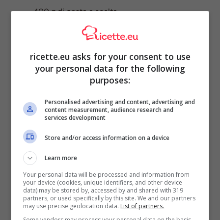
400 g di pasta a scelta
700 ml di passata di pomodoro
1 scalogno
sale
ricette.eu asks for your consent to use
olio
your personal data for the following
200 g di ricotta fresca
purposes:
parmigiano
pecorino
Personalised advertising and content, advertising and
pepe (facoltativo)
content measurement, audience research and
services development
Store and/or access information on a device
Learn more
Your personal data will be processed and information from
your device (cookies, unique identifiers, and other device
data) may be stored by, accessed by and shared with 319
partners, or used specifically by this site. We and our partners
may use precise geolocation data.
List of partners.
Some vendors may process your personal data on the basis