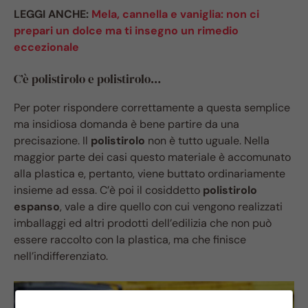
LEGGI ANCHE:
Mela, cannella e vaniglia: non ci
prepari un dolce ma ti insegno un rimedio
eccezionale
C’è polistirolo e polistirolo…
Per poter rispondere correttamente a questa semplice
ma insidiosa domanda è bene partire da una
precisazione. Il
polistirolo
non è tutto uguale. Nella
maggior parte dei casi questo materiale è accomunato
alla plastica e, pertanto, viene buttato ordinariamente
insieme ad essa. C’è poi il cosiddetto
polistirolo
espanso
, vale a dire quello con cui vengono realizzati
imballaggi ed altri prodotti dell’edilizia che non può
essere raccolto con la plastica, ma che finisce
nell’indifferenziato.