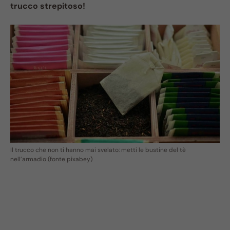
trucco strepitoso!
Il trucco che non ti hanno mai svelato: metti le bustine del tè
nell’armadio (fonte pixabey)