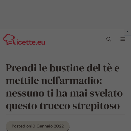
Vai
Me
al
contenuto
Prendi le bustine del tè e
mettile nell’armadio:
nessuno ti ha mai svelato
questo trucco strepitoso
Posted on
10 Gennaio 2022