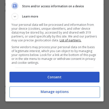
lenzuola e i vostri asciugamani saranno profumati come
Store and/or access information on a device
mai prima!
Learn more
Your personal data will be processed and information from
your device (cookies, unique identifiers, and other device
data) may be stored by, accessed by and shared with 319
partners, or used specifically by this site. We and our partners
may use precise geolocation data.
List of partners.
Some vendors may process your personal data on the basis
of legitimate interest, which you can object to by managing
your options below. Look for a link at the bottom of this page
or in the site menu to manage or withdraw consent in privacy
and cookie settings.
Consent
Consiglio extra
: la bustina andrà cambiata una volta a
Manage options
settimana.