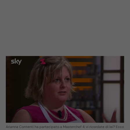
Arianna Contenti ha partecipato a Masterchef 4: vi ricordate di lei? Ecco