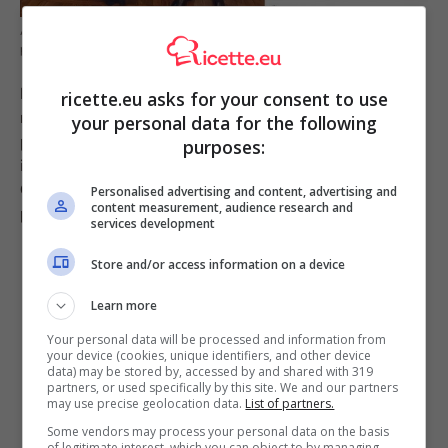
Arianna Contenti con Carlo Cracco in uno degli ultimi post he ha
pubblicato su Instagram
Non sappiamo con certezza se Arianna abbia
ricette.eu asks for your consent to use
ricominciato a lavorare in
banca
, ma di sicuro
your personal data for the following
possiamo dire che la
cucina
è diventata parte
purposes:
integrante della sua vita professionale, visto che la
Contenti lavora come
fotografa gastronomica
e
Personalised advertising and content, advertising and
content measurement, audience research and
partecipa anche a diversi show cooking.
services development
Store and/or access information on a device
Learn more
Your personal data will be processed and information from
your device (cookies, unique identifiers, and other device
data) may be stored by, accessed by and shared with 319
partners, or used specifically by this site. We and our partners
may use precise geolocation data.
List of partners.
Some vendors may process your personal data on the basis
of legitimate interest, which you can object to by managing