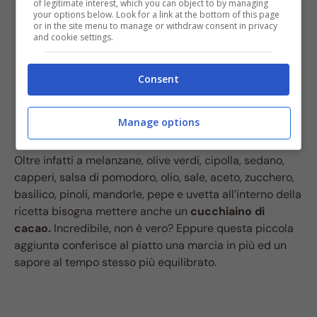
of legitimate interest, which you can object to by managing
your options below. Look for a link at the bottom of this page
or in the site menu to manage or withdraw consent in privacy
and cookie settings.
Consent
Manage options
Oltre infatti a melanzane, olive verdi, cipolla, sedano,
capperi, salsa di pomodoro, olio, sale, aceto, zucchero,
basilico, pinoli, mandorle, pepe e uvetta all’interno della
ricetta bisogna mettere anche un
cucchiaino di
cacao.
Incredibile, non è vero? Eppure questa piccola
aggiunta conferisce al piatto una marcia in più ed un
sapore al tempo stesso più equilibrato.