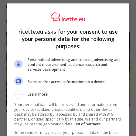
LEGGI ANCHE:
Benedetta Parodi, come funziona il
‘semidigiuno’: ecco svelato il suo segreto per
rimettersi in forma dopo le feste
ricette.eu asks for your consent to use
your personal data for the following
purposes:
Personalised advertising and content, advertising and
content measurement, audience research and
services development
Store and/or access information on a device
Learn more
Your personal data will be processed and information from
your device (cookies, unique identifiers, and other device
L’ingrediente segreto della caponata (pixabay)
data) may be stored by, accessed by and shared with 319
partners, or used specifically by this site. We and our partners
may use precise geolocation data.
List of partners.
Some vendors may process your personal data on the basis