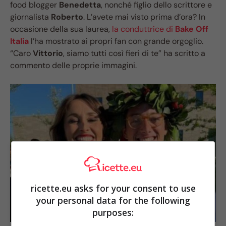
food blogger
Benedetta
, nonché figlio dello scrittore e
giornalista
Roberto
. L’avete mai visto prima d’ora? In
occasione della sua laurea,
la conduttrice di
Bake Off
Italia
l’ha mostrato ai propri fan con grande orgoglio.
“Caro
Vittorio
, siamo tutti così fieri di te” ha scritto a
commento delle proprie immagini.
ricette.eu asks for your consent to use
your personal data for the following
purposes: