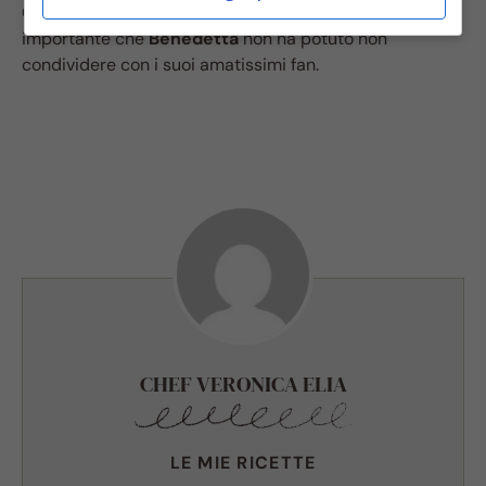
Congratulazioni”. Insomma, un traguardo davvero
importante che
Benedetta
non ha potuto non
condividere con i suoi amatissimi fan.
CHEF VERONICA ELIA
LE MIE RICETTE