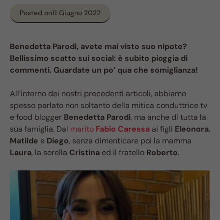
Posted on
11 Giugno 2022
Benedetta Parodi, avete mai visto suo nipote?
Bellissimo scatto sui social: è subito pioggia di
commenti. Guardate un po’ qua che somiglianza!
All’interno dei nostri precedenti articoli, abbiamo
spesso parlato non soltanto della mitica conduttrice tv
e food blogger
Benedetta Parodi
, ma anche di tutta la
sua famiglia. Dal
marito
Fabio Caressa
ai figli
Eleonora
,
Matilde
e
Diego
, senza dimenticare poi la mamma
Laura
, la sorella
Cristina
ed il fratello
Roberto
.