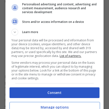
Benedetta e Vittorio Parodi. Credits: Instagram
Personalised advertising and content, advertising and
content measurement, audience research and
services development
Store and/or access information on a device
Learn more
Your personal data will be processed and information from
your device (cookies, unique identifiers, and other device
data) may be stored by, accessed by and shared with 319
partners, or used specifically by this site. We and our partners
may use precise geolocation data.
List of partners.
Some vendors may process your personal data on the basis
of legitimate interest, which you can object to by managing
your options below. Look for a link at the bottom of this page
or in the site menu to manage or withdraw consent in privacy
I fan dal canto loro si sono subito complimentati con la
and cookie settings.
propria beniamina e con il giovane
Parodi
.
“Congratulazioni” ha scritto qualcuno, “Complimenti” ha
Consent
subito aggiunto qualche altro utente. Infine, qualche
follower non ha potuto non notare la somiglianza fra zia
e nipote. “Tuo nipote ti assomiglia parecchio…
Manage options