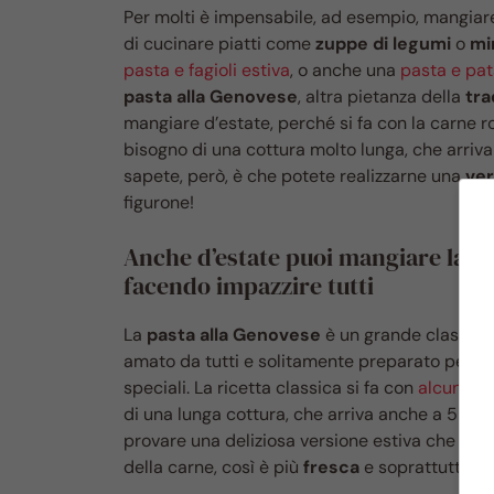
Per molti è impensabile, ad esempio, mangia
di cucinare piatti come
zuppe di legumi
o
mi
pasta e fagioli estiva
, o anche una
pasta e pat
pasta alla Genovese
, altra pietanza della
tra
mangiare d’estate, perché si fa con la carne ro
bisogno di una cottura molto lunga, che arriv
sapete, però, è che potete realizzarne una
ver
figurone!
Anche d’estate puoi mangiare la Ge
facendo impazzire tutti
La
pasta alla Genovese
è un grande classico
amato da tutti e solitamente preparato per i
speciali. La ricetta classica si fa con
alcuni tag
di una lunga cottura, che arriva anche a 5-6 o
provare una deliziosa versione estiva che sta f
della carne, così è più
fresca
e soprattutto h