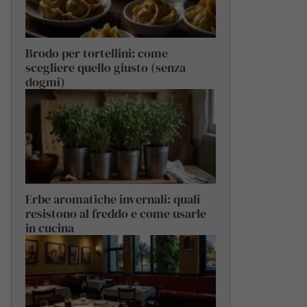
Brodo per tortellini: come
scegliere quello giusto (senza
dogmi)
Erbe aromatiche invernali: quali
resistono al freddo e come usarle
in cucina