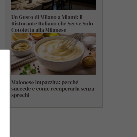
Un Gusto di Milano a Miami: Il
Ristorante Italiano che Serve Solo
Cotoletta alla Milanese
Maionese impazzita: perché
succede e come recuperarla senza
sprechi