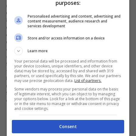
purposes:
ma sarà sufficiente lasciare lievitare per bene,
utilizzando un piccolo trucchetto. Travasate il vostro
Personalised advertising and content, advertising and
impasto bello liquido su una teglia rotonda coperta con
content measurement, audience research and
services development
uno strato di carta da forno leggermente unto di olio
extravergine d’oliva, distribuite il composto in maniera
Store and/or access information on a device
uniforme e lasciate riposare il tutto su un fornello bello
caldo, ricoprendo la teglia con una pentola in cui è
Learn more
stata fatta precedentemente bollire l’acqua. Così
Your personal data will be processed and information from
facendo, l’impasto lieviterà più velocemente. Una volta
your device (cookies, unique identifiers, and other device
trascorsa all’incirca un’ora, potrete notare che
data) may be stored by, accessed by and shared with 319
partners, or used specifically by this site. We and our partners
l’impasto della vostra
pizza
sarà praticamente
may use precise geolocation data.
List of partners.
raddoppiato. Senza toccarlo, trasferitelo quindi nel
Some vendors may process your personal data on the basis
forno a 120 gradi nel ripiano più basso e lasciate
of legitimate interest, which you can object to by managing
your options below. Look for a link at the bottom of this page
cuocere. Nel frattempo, tagliate la mozzarella.
or in the site menu to manage or withdraw consent in privacy
and cookie settings.
Consent