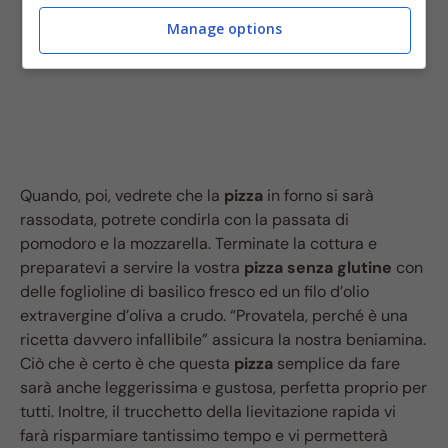
Manage options
Quando, poi, vedrete che la
pizza
in forno si sarà
rassodata, potrete condirla con la passata di
pomodoro e la mozzarella. Terminate la cottura e
preparatevi a servire la vostra
pizza senza glutine
con
delle foglioline di basilico fresco ed un filo d’olio
extravergine d’oliva a crudo. “Provatela, perché è una
ricetta davvero infallibile” assicura la nostra beniamina.
Ciò che è certo è che questa
pizza
semplice da fare
sarà anche leggerissima e gustosa, perfetta proprio per
tutti. Inoltre, il trucchetto della lievitazione rapida vi
farà risparmiare tantissimo tempo e vi permetterà