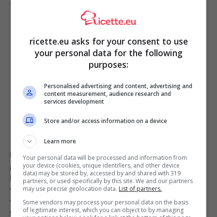
Torta Nutella e microonde. Credits: Adobe
ricette.eu asks for your consent to use
your personal data for the following
purposes:
Personalised advertising and content, advertising and
content measurement, audience research and
services development
Store and/or access information on a device
Learn more
Pe prima cosa, versa 2 cucchiai di
Nutella
in una tazza
Your personal data will be processed and information from
your device (cookies, unique identifiers, and other device
grande. Aggiungi anche 2 cucchiai di farina e un uovo.
data) may be stored by, accessed by and shared with 319
Mescola bene il tutto con l’aiuto di un cucchiaio e una
partners, or used specifically by this site. We and our partners
may use precise geolocation data.
List of partners.
volta ottenuto un composto liscio ed omogeneo metti
tutto nel
forno a microonde
per 2 minuti e poi tira
Some vendors may process your personal data on the basis
of legitimate interest, which you can object to by managing
fuori. Spolvera la superficie del tuo dessert con una