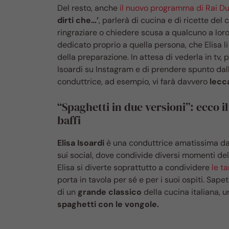
Del resto, anche
il nuovo programma di Rai D
dirti che…’
, parlerà di cucina e di ricette del 
ringraziare o chiedere scusa a qualcuno a loro
dedicato proprio a quella persona, che Elisa l
della preparazione. In attesa di vederla in tv, 
Isoardi su Instagram e di prendere spunto dall
conduttrice, ad esempio, vi farà davvero
lecca
“Spaghetti in due versioni”: ecco il 
baffi
Elisa Isoardi
è una conduttrice amatissima da
sui social, dove condivide diversi momenti del
Elisa si diverte soprattutto a condividere
le t
porta in tavola per sé e per i suoi ospiti. Sap
di un
grande classico
della cucina italiana, u
spaghetti con le vongole.