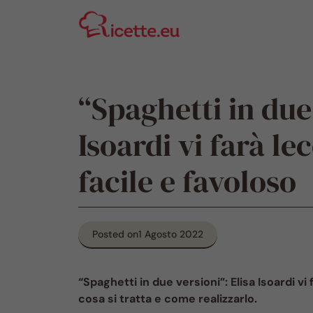
Vai
al
contenuto
“Spaghetti in due 
Isoardi vi farà le
facile e favoloso
Posted on
1 Agosto 2022
“Spaghetti in due versioni”: Elisa Isoardi vi 
cosa si tratta e come realizzarlo.