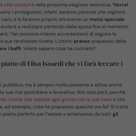
ue che condurrà
nella prossima stagione televisiva,
‘Vorrei
cuore. I protagonisti, infatti, saranno persone che vogliono
 caro, e lo faranno proprio attraverso un
menù speciale
i aiuterà a realizzare partendo dalla spesa fino al momento
però, i fan possono intanto accontentarsi di seguire la
e sue tantissime ricette. L’ultimo
pranzo
preparato dalla
re i baffi
. Volete sapere cosa ha cucinato?
piatto di Elisa Isoardi che vi farà leccare i
l pubblico, ma è sempre molto presente e attiva anche
la sua vita quotidiana e lavorativa. Non solo però, perché
ante ricette che realizza ogni giorno con le sue mani
e che
ete, ad esempio, cosa ha preparato qualche ora fa? Si tratta
n piatto perfetto per l’estate e amatissimo da tutti:
gli