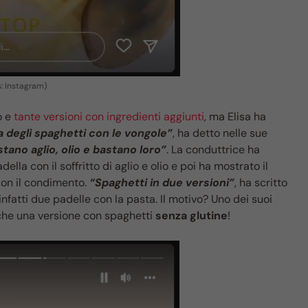
: Instagram)
o e
tante versioni con ingredienti aggiunti
, ma Elisa ha
a degli spaghetti con le vongole”
, ha detto nelle sue
stano aglio, olio e bastano loro”
. La conduttrice ha
lla con il soffritto di aglio e olio e poi ha mostrato il
con il condimento.
“Spaghetti in due versioni”
, ha scritto
infatti due padelle con la pasta. Il motivo? Uno dei suoi
anche una versione con spaghetti
senza glutine
!