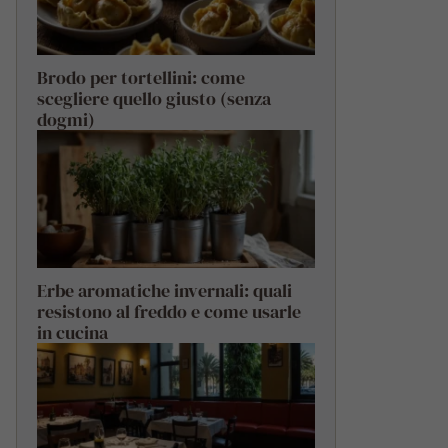
Brodo per tortellini: come
scegliere quello giusto (senza
dogmi)
Erbe aromatiche invernali: quali
resistono al freddo e come usarle
in cucina