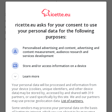
cacao amaro quanto basta.
Sì, avete letto bene, l’unica aggiunta che faremo è
quella del mascarpone che addenserà la nostra crema
ricette.eu asks for your consent to use
rendendola vellutata e irresistibile. Iniziamo montando
your personal data for the following
la panna a neve con un frullino, il consiglio è di usarla
purposes:
molto fredda di frigo in una ciotola di acciaio.
Personalised advertising and content, advertising and
content measurement, audience research and
services development
Store and/or access information on a device
Learn more
Your personal data will be processed and information from
your device (cookies, unique identifiers, and other device
data) may be stored by, accessed by and shared with 319
partners, or used specifically by this site. We and our partners
may use precise geolocation data.
List of partners.
Some vendors may process your personal data on the basis
of legitimate interest, which you can object to by managing