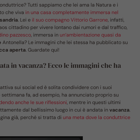
onduttrice? Tutti sappiamo che lei ama la Natura e i
tto che viva
in una casa completamente immersa nel
sandria
. Lei e
il suo compagno Vittorio Garrone
, infatti,
aos cittadino per vivere lontano dai rumori e dal traffico,
dino pazzesco
, immersa in
un’ambientazione quasi da
e
Antonella? Le immagini che lei stessa ha pubblicato su
cca aperta
. Guardate qui!
data in vacanza? Ecco le immagini che ha
tiva sui social ed è solita condividere con i suoi
he settimana fa, ad esempio, ha annunciato proprio su
dendo anche le sue riflessioni
, mentre in questi ultimi
ettamente dal bellissimo luogo in cui è andata in
vacanza
.
ina già, perché si tratta di
una meta dove la conduttrice